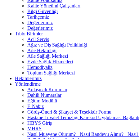
Kalite Politikamız
Kalite Yönetimi Çalışanları
Bilgi Güvenliği
Tarihçemiz
Değerlerimiz
Değerlerimiz
Tıbbı Birimler
Acil Servis
Ağız ve Diş Sağlığı Polikliniği
Aile Hekimliği
Aile Sağlığı Merkezi
Evde Sağlık Hizmetleri
Hemodiyaliz
Toplum Sağlığı Merkezi
Hekimlerimiz
Yönlendirme
Anlaşmalı Kurumlar
Dahili Numaralar
Eğitim Modülü
E-Nabız
Görüş-Öneri & Şikayet & Teşekkür Formu
Hastane Tuvalet Temizliği Karekod Uygulaması Bağlantı
HBYS Giriş
MHRS
Nasıl Muayene Olurum? - Nasıl Randevu Alınır? - Nasıl