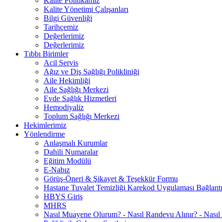
Kalite Politikamız
Kalite Yönetimi Çalışanları
Bilgi Güvenliği
Tarihçemiz
Değerlerimiz
Değerlerimiz
Tıbbı Birimler
Acil Servis
Ağız ve Diş Sağlığı Polikliniği
Aile Hekimliği
Aile Sağlığı Merkezi
Evde Sağlık Hizmetleri
Hemodiyaliz
Toplum Sağlığı Merkezi
Hekimlerimiz
Yönlendirme
Anlaşmalı Kurumlar
Dahili Numaralar
Eğitim Modülü
E-Nabız
Görüş-Öneri & Şikayet & Teşekkür Formu
Hastane Tuvalet Temizliği Karekod Uygulaması Bağlantı
HBYS Giriş
MHRS
Nasıl Muayene Olurum? - Nasıl Randevu Alınır? - Nasıl